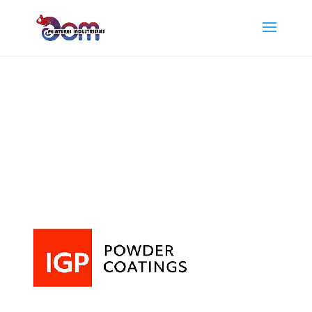
IGP-Haute-Savoie—
Peinture-metal-pro-
sablage-Bonneville