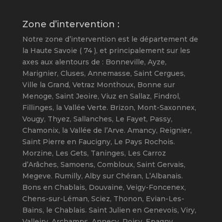
Zone d’intervention :
Notre zone d’intervention est le département de
la Haute Savoie ( 74 ), et principalement sur les
axes aux alentours de : Bonneville, Ayze,
Marignier, Cluses, Annemasse, Saint Cergues,
Ville la Grand, Vetraz Monthoux, Bonne sur
Menoge, Saint Jeoire, Viuz en Sallaz, Findrol,
Fillinges, la Vallée Verte. Brizon, Mont-Saxonnex,
Vougy, Thyez, Sallanches, Le Fayet, Passy,
Chamonix, la Vallée de l’Arve. Amancy, Reignier,
Saint Pierre en Faucigny, Le Pays Rochois.
Morzine, Les Gets, Taninges, Les Carroz
d’Arâches, Samoens, Combloux, Saint Gervais,
Megeve. Rumilly, Alby sur Chéran, L’Albanais.
Bons en Chablais, Douvaine, Veigy-Foncenex,
Chens-sur-Léman, Sciez, Thonon, Evian-Les-
Bains, le Chablais. Saint Julien en Genevois, Viry,
Valleiry, Archamps. Annecy, Poisy, Epagny,