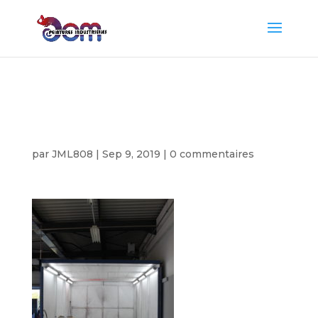
Cabine de poudrage
manuel a Ayze
par
JML808
|
Sep 9, 2019
|
0 commentaires