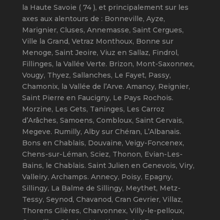
la Haute Savoie ( 74 ), et principalement sur les
axes aux alentours de : Bonneville, Ayze,
Marignier, Cluses, Annemasse, Saint Cergues,
Ville la Grand, Vetraz Monthoux, Bonne sur
Menoge, Saint Jeoire, Viuz en Sallaz, Findrol,
Fillinges, la Vallée Verte. Brizon, Mont-Saxonnex,
Vougy, Thyez, Sallanches, Le Fayet, Passy,
Chamonix, la Vallée de l’Arve. Amancy, Reignier,
Saint Pierre en Faucigny, Le Pays Rochois.
Morzine, Les Gets, Taninges, Les Carroz
d’Arâches, Samoens, Combloux, Saint Gervais,
Megeve. Rumilly, Alby sur Chéran, L’Albanais.
Bons en Chablais, Douvaine, Veigy-Foncenex,
Chens-sur-Léman, Sciez, Thonon, Evian-Les-
Bains, le Chablais. Saint Julien en Genevois, Viry,
Valleiry, Archamps. Annecy, Poisy, Epagny,
Sillingy, La Balme de Sillingy, Meythet, Metz-
Tessy, Seynod, Chavanod, Cran Gevrier, Villaz,
Thorens Glières, Charvonnex, Villy-le-pelloux,