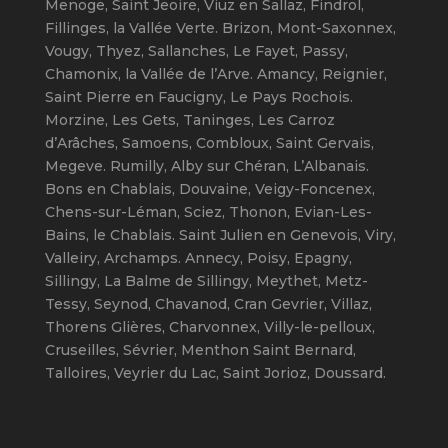
Menoge, Saint Jeoire, Viuz en Sallaz, Findrol,
Fillinges, la Vallée Verte. Brizon, Mont-Saxonnex,
Vougy, Thyez, Sallanches, Le Fayet, Passy,
Chamonix, la Vallée de l’Arve. Amancy, Reignier,
Saint Pierre en Faucigny, Le Pays Rochois.
Morzine, Les Gets, Taninges, Les Carroz
d’Arâches, Samoens, Combloux, Saint Gervais,
Megeve. Rumilly, Alby sur Chéran, L’Albanais.
Bons en Chablais, Douvaine, Veigy-Foncenex,
Chens-sur-Léman, Sciez, Thonon, Evian-Les-
Bains, le Chablais. Saint Julien en Genevois, Viry,
Valleiry, Archamps. Annecy, Poisy, Epagny,
Sillingy, La Balme de Sillingy, Meythet, Metz-
Tessy, Seynod, Chavanod, Cran Gevrier, Villaz,
Thorens Glières, Charvonnex, Villy-le-pelloux,
Cruseilles, Sévrier, Menthon Saint Bernard,
Talloires, Veyrier du Lac, Saint Jorioz, Doussard.