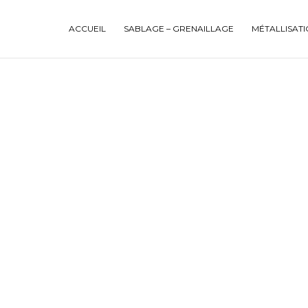
ACCUEIL
SABLAGE – GRENAILLAGE
MÉTALLISAT
ge en Haute Savoie