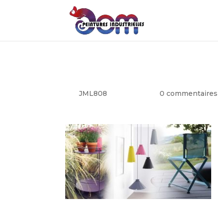
Entreprise de sabla
par
JML808
|
Sep 9, 2019
|
0 commentaires