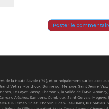
n site dans le navigateur pour mon prochain commentaire.
t de la Haute Savoie ( 74 ), et principalement sur les axes aux
rand, Vetraz Monthoux, Bonne sur Menoge, Saint Jeoire, Viuz en S
ches, Le Fayet, Passy, Chamonix, la Vallée de l’Arve. Amancy, 
Carroz d’Arâches, Samoens, Combloux, Saint Gervais, Megeve. R
s-sur-Léman, Sciez, Thonon, Evian-Les-Bains, le Chablais. Sain
La Balme de Sillingy, Meythet, Metz-Tessy, Seynod, Chavanod, C