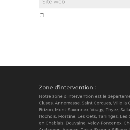
Enregistrer mon nom, mon e-mail et mo
Zone d’intervention :
Notre zone d’intervention est le départemen
Cluses, Annemasse, Saint Cergues, Ville la G
Brizon, Mont-Saxonnex, Vougy, Thyez, Sallan
Rochois. Morzine, Les Gets, Taninges, Les 
en Chablais, Douvaine, Veigy-Foncenex, Chen
Archamps. Annecy, Poisy, Epagny, Sillingy, 