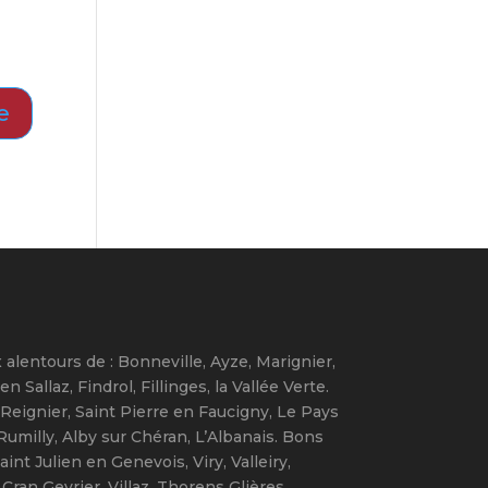
 alentours de : Bonneville, Ayze, Marignier,
allaz, Findrol, Fillinges, la Vallée Verte.
Reignier, Saint Pierre en Faucigny, Le Pays
umilly, Alby sur Chéran, L’Albanais. Bons
t Julien en Genevois, Viry, Valleiry,
ran Gevrier, Villaz, Thorens Glières,